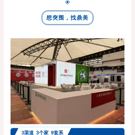
想突围，找鼎美
3渠道 3个家 9套系