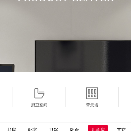
厨卫空间
背景墙
书房
卧室
卫浴
阳台
儿童房
其它