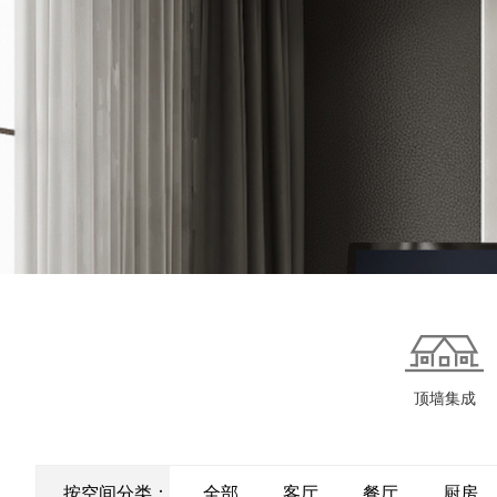
顶墙集成
按空间分类：
全部
客厅
餐厅
厨房