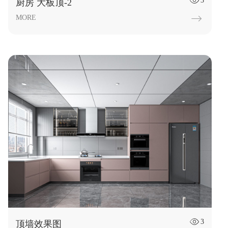
3

厨房 大板顶-2
MORE

3

顶墙效果图