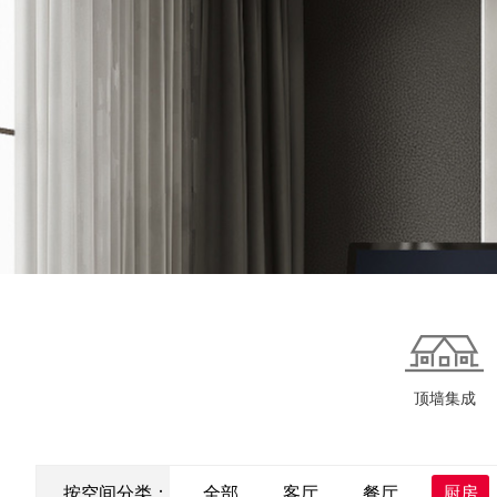
顶墙集成
按空间分类：
全部
客厅
餐厅
厨房