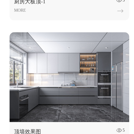
3

厨房大板顶-1
MORE

5

顶墙效果图