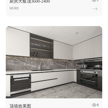
1

厨房大板顶3600-2400
MORE

0

顶墙效果图