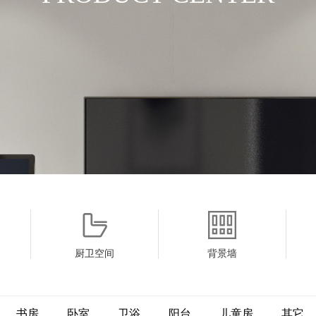
厨卫空间
背景墙
书房
卧室
卫浴
阳台
儿童房
其它