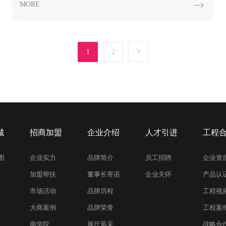
MORE

>
1
2
城
招商加盟
企业介绍
人才引进
工程
图
企业实力
品牌简介
员工招聘
企业资
加盟帮扶
董事长寄语
企业关怀
产品认
市场活动
品牌历程
工程视
大商案例
品牌荣誉
工程案
商学院
展厅风采
战略合