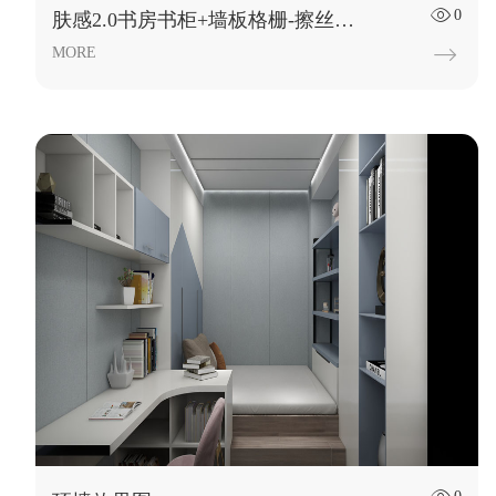
0

肤感2.0书房书柜+墙板格栅-擦丝宁静胡桃
MORE
