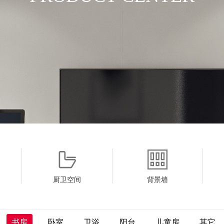
厨卫空间
背景墙
书房
卧室
卫浴
阳台
儿童房
其它