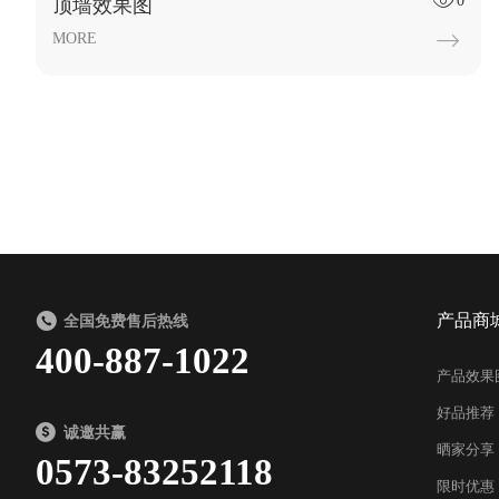
0

顶墙效果图
MORE

产品商
全国免费售后热线
400-887-1022
产品效果
好品推荐
诚邀共赢
晒家分享
0573-83252118
限时优惠