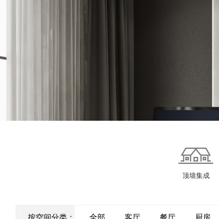
顶墙集成
按空间分类：
全部
客厅
餐厅
厨房